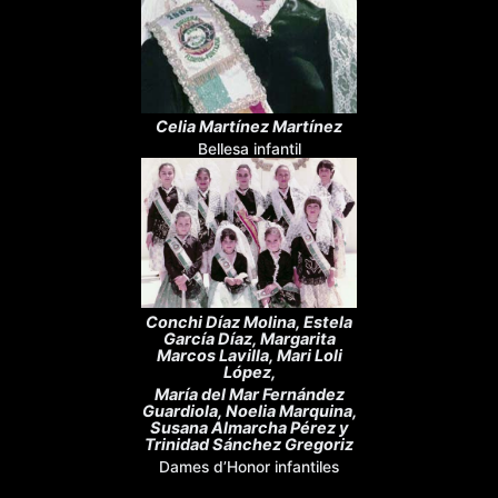
Celia Martínez Martínez
Bellesa infantil
Conchi Díaz Molina, Estela
García Díaz, Margarita
Marcos Lavilla, Mari Loli
López,
María del Mar Fernández
Guardiola, Noelia Marquina,
Susana Almarcha Pérez y
Trinidad Sánchez Gregoriz
Dames d’Honor infantiles