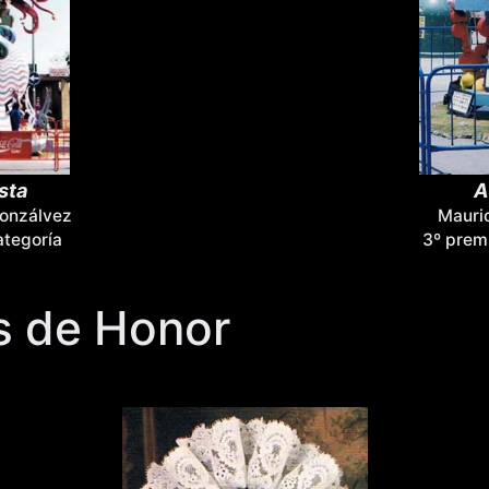
sta
A
onzálvez
Mauri
ategoría
3º prem
s de Honor